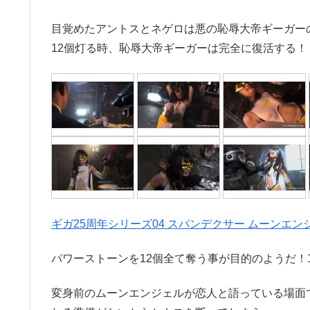
目覚めたアントスとネゲロは悪の恥辱大帝ギーガー
12個灯る時、恥辱大帝ギーガーは完全に復活する！
ギガ25周年シリーズ04 スパンデクサー ムーンエン
パワーストーンを12個全て奪う事が目的のようだ！
変身前のムーンエンジェルが恋人と語っている場面