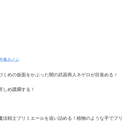
 中条カノン
づくめの仮面をかぶった闇の武器商人ネゲロが目覚める！
苦しめ蹂躙する！
魔法戦士プリミエールを追い詰める！植物のような手でプリ