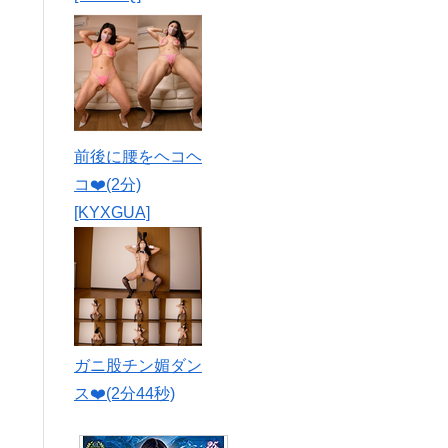
前後に腰をヘコヘ
コ❤️(2分)
[KYXGUA]
ガニ股チン媚ダン
ス❤️(2分44秒)