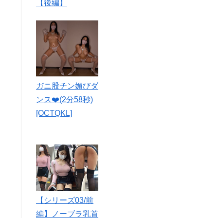
ガニ股チン媚びダ
ンス❤️(2分58秒)
[OCTQKL]
【シリーズ03/前
編】ノーブラ乳首