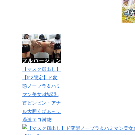
【マスク顔出し】
【fc2限定】ド変
態ノーブラ＆ハミ
マン美女♪勃起乳
首ビンビン・アナ
ル大胆くぱぁ～…
過激エロ満載!!