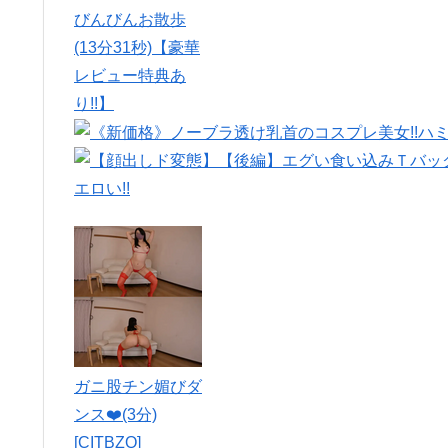
びんびんお散歩
(13分31秒)【豪華
レビュー特典あ
り!!】
ガニ股チン媚びダ
ンス❤️(3分)
[CITBZQ]